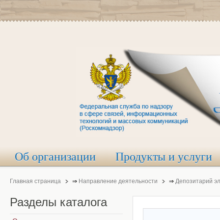
Об организации
Продукты и услуги
Главная страница
⇒
Направление деятельности
⇒
Депозитарий э
Разделы
каталога