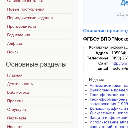
Описание каталога
Де
Новые поступления
|
Общие
Периодические издания
Производители
Описание производ
Год издания
ФГБОУ ВПО "Москов
Алфавит
Контактная информац
Поиск
Адрес
105064; 
Телефоны
(499) 26
Основные
разделы
Сайт
http://ww
Email
rector@m
Главная
Издания
Деятельность
Автоматизированны
Вычисление предело
Библиотека
Геоинформационные
Геоинформационные
Проекты
зондирования (1999
Деловая графика и 
Структура
Дискретные и непре
Защита информацио
Партнеры
Использование апп
Новости
сооружений, тоннел