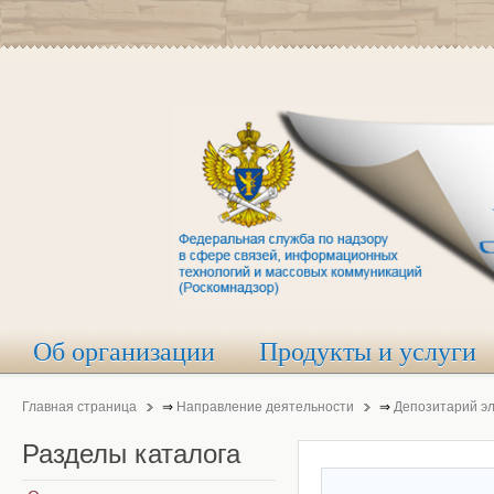
Об организации
Продукты и услуги
Главная страница
⇒
Направление деятельности
⇒
Депозитарий э
Разделы
каталога