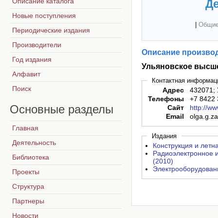
Описание каталога
Де
Новые поступления
|
Общие
Периодические издания
Производители
Описание производ
Год издания
Ульяновское высше
Алфавит
Контактная информац
Поиск
Адрес
432071; 
Телефоны
+7 8422
Основные
разделы
Сайт
http://w
Email
olga.g.z
Главная
Издания
Деятельность
Конструкция и летн
Радиоэлектронное и
Библиотека
(2010)
Электрооборудовани
Проекты
Структура
Партнеры
Новости