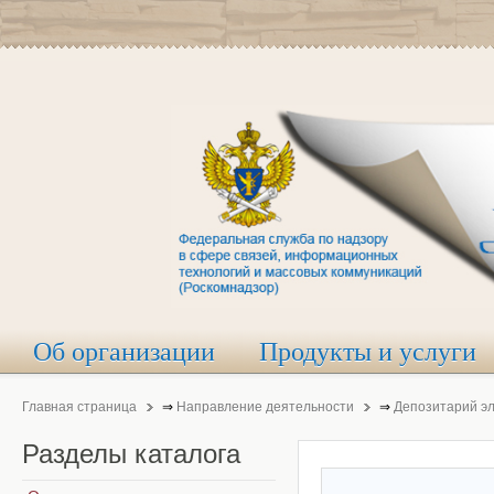
Об организации
Продукты и услуги
Главная страница
⇒
Направление деятельности
⇒
Депозитарий э
Разделы
каталога