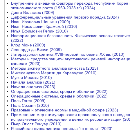
Внутренние и внешние факторы перехода Республики Корея 
экономического роста (1960-2023 гг.) (2024)
Диего Веласкес (2009)
Дифференциальные уравнения первого порядка (2024)
Иван Иванович Шишкин (2009)
Иван Николаевич Крамской (2010)
Илья Ефимович Репин (2010)
Информационная безопасность. Физические основы техниче
(2022)
Клод Моне (2009)
Леонардо да Винчи (2009)
Литературная критика XVIII-первой половины XX вв. (2010)
Методы и средства защиты акустической речевой информации
каналам (2023)
Методы экспертного анализа качества (2023)
Микеланджело Меризи да Караваджо (2010)
Музеи Москвы (2010)
Начала анализа (2021)
Начала анализа (2023)
Операционные системы, среды и оболочки (2022)
Операционные системы, среды и оболочки (2022)
Поль Гоген (2009)
Поль Сезанн (2010)
Правовые и этические нормы в медийной сфере (2023)
Применение мер стимулирования правопослушного поведени
исправительного учреждения в целях их ресоциализации (20
Пьер Огюст Ренуар (2010)
Российская журналистика периода "оттепели" (2023)