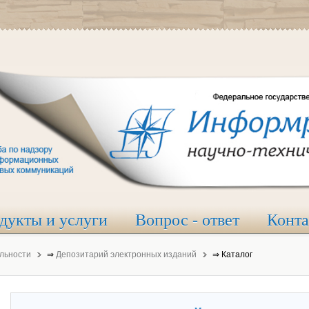
дукты и услуги
Вопрос - ответ
Конт
льности
⇒
Депозитарий электронных изданий
⇒
Каталог