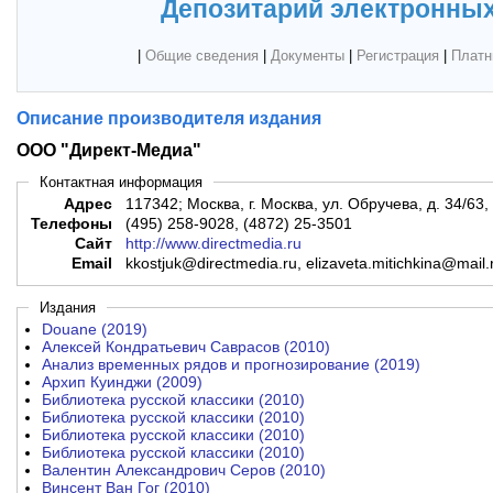
Депозитарий электронных
|
Общие сведения
|
Документы
|
Регистрация
|
Платн
Описание производителя издания
ООО "Директ-Медиа"
Контактная информация
Адрес
117342; Москва, г. Москва, ул. Обручева, д. 34/63, ст
Телефоны
(495) 258-9028, (4872) 25-3501
Сайт
http://www.directmedia.ru
Email
kkostjuk@directmedia.ru, elizaveta.mitichkina@mail
Издания
Douane (2019)
Алексей Кондратьевич Саврасов (2010)
Анализ временных рядов и прогнозирование (2019)
Архип Куинджи (2009)
Библиотека русской классики (2010)
Библиотека русской классики (2010)
Библиотека русской классики (2010)
Библиотека русской классики (2010)
Валентин Александрович Серов (2010)
Винсент Ван Гог (2010)