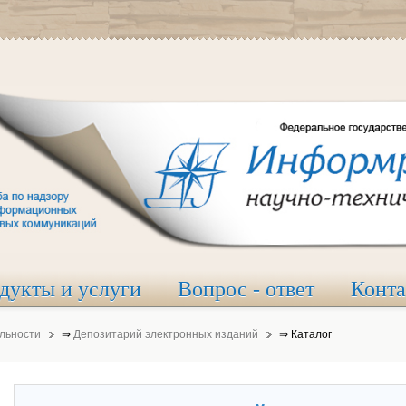
дукты и услуги
Вопрос - ответ
Конт
льности
⇒
Депозитарий электронных изданий
⇒
Каталог