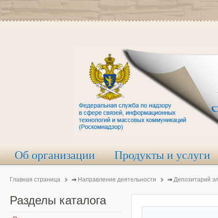
Об организации
Продукты и услуги
Главная страница
⇒
Направление деятельности
⇒
Депозитарий э
Разделы
каталога