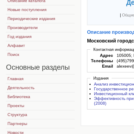
Описание каталога
Де
Новые поступления
|
Общие
Периодические издания
Производители
Описание производ
Год издания
Московский городс
Алфавит
Контактная информац
Поиск
Адрес
105005; 
Телефоны
(495)79
Основные
разделы
Email
alexeev
Издания
Главная
Анализ инвестицион
Деятельность
Государственное ре
Инвестиционный кл
Библиотека
Эффективность при
(2008)
Проекты
Структура
Партнеры
Новости