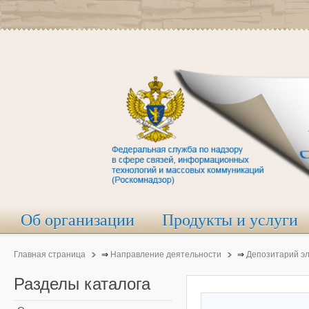
Об организации
Продукты и услуги
Главная страница
⇒
Направление деятельности
⇒
Депозитарий э
Разделы
каталога