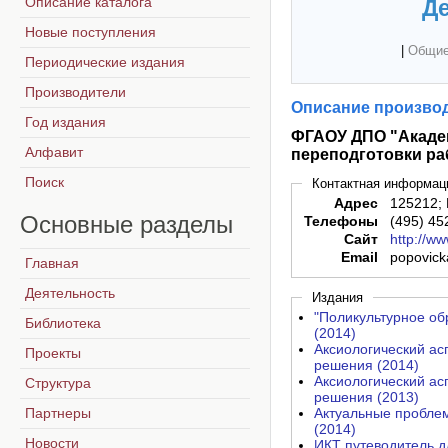
Описание каталога
Де
Новые поступления
|
Общие
Периодические издания
Производители
Описание производ
Год издания
ФГАОУ ДПО "Акаде
Алфавит
переподготовки ра
Поиск
Контактная информац
Адрес
125212; 
Основные
разделы
Телефоны
(495) 45
Сайт
http://w
Email
popovick
Главная
Деятельность
Издания
"Поликультурное об
Библиотека
(2014)
Аксиологический ас
Проекты
решения (2014)
Аксиологический ас
Структура
решения (2013)
Партнеры
Актуальные проблем
(2014)
Новости
ИКТ путеводитель д