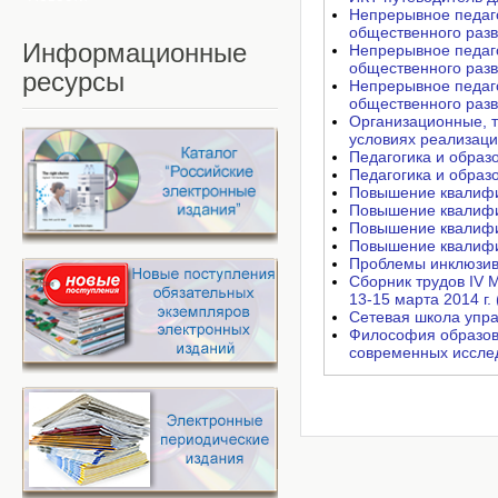
Непрерывное педаго
общественного разв
Информационные
Непрерывное педаго
общественного разв
ресурсы
Непрерывное педаго
общественного разв
Организационные, т
условиях реализаци
Педагогика и образ
Педагогика и образ
Повышение квалифик
Повышение квалифи
Повышение квалифи
Повышение квалифи
Проблемы инклюзив
Сборник трудов IV 
13-15 марта 2014 г. 
Сетевая школа упра
Философия образова
современных иссле