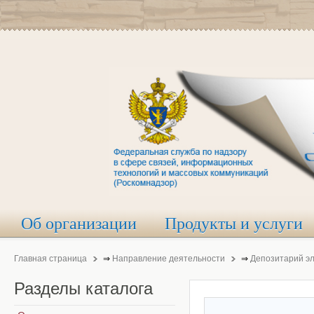
Об организации
Продукты и услуги
Главная страница
⇒
Направление деятельности
⇒
Депозитарий э
Разделы
каталога