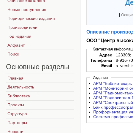
Описание каталога
Де
Новые поступления
|
Общие
Периодические издания
Производители
Описание производ
Год издания
ООО "Центр высоки
Алфавит
Контактная информац
Поиск
Адрес
123308; 
Телефоны
8-916-7
Основные
разделы
Email
s_vershi
Издания
Главная
АРМ "Библиотекарь-
Деятельность
АРМ "Мониторинг о
АРМ "Радиомонтаж-1
Библиотека
АРМ "Радиосигнал-1
АРМ "Спектральный 
Проекты
Банк профессиогра
Профориентация уч
Структура
Система профессио
Партнеры
Новости