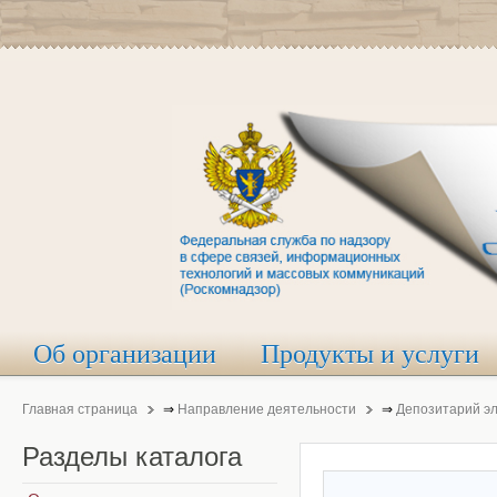
Об организации
Продукты и услуги
Главная страница
⇒
Направление деятельности
⇒
Депозитарий э
Разделы
каталога