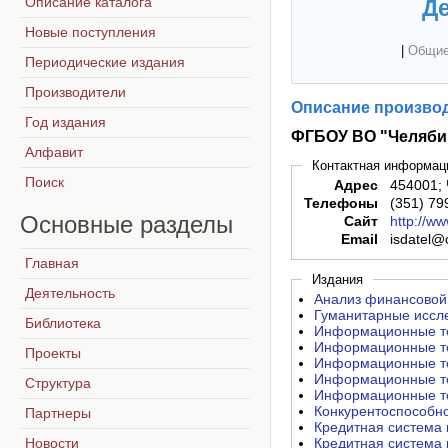
Описание каталога
Де
Новые поступления
|
Общие
Периодические издания
Производители
Описание производ
Год издания
ФГБОУ ВО "Челяби
Алфавит
Контактная информац
Поиск
Адрес
454001; 
Телефоны
(351) 79
Основные
разделы
Сайт
http://ww
Email
isdatel@
Главная
Издания
Деятельность
Анализ финансовой 
Гуманитарные иссл
Библиотека
Информационные те
Информационные те
Проекты
Информационные те
Информационные те
Структура
Информационные те
Конкурентоспособно
Партнеры
Кредитная система 
Новости
Кредитная система 