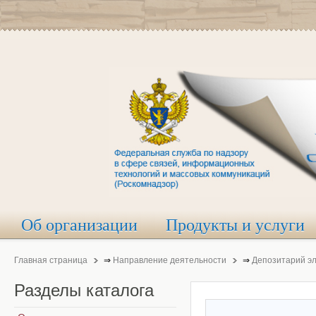
Об организации
Продукты и услуги
Главная страница
⇒
Направление деятельности
⇒
Депозитарий э
Разделы
каталога