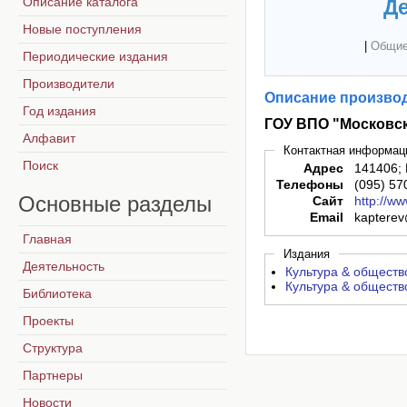
Описание каталога
Де
Новые поступления
|
Общие
Периодические издания
Производители
Описание производ
Год издания
ГОУ ВПО "Московск
Алфавит
Контактная информац
Поиск
Адрес
141406; 
Телефоны
(095) 57
Основные
разделы
Сайт
http://ww
Email
kapterev
Главная
Издания
Деятельность
Культура & обществ
Культура & обществ
Библиотека
Проекты
Структура
Партнеры
Новости