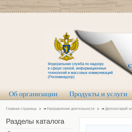
Об организации
Продукты и услуги
Главная страница
⇒
Направление деятельности
⇒
Депозитарий э
Разделы
каталога