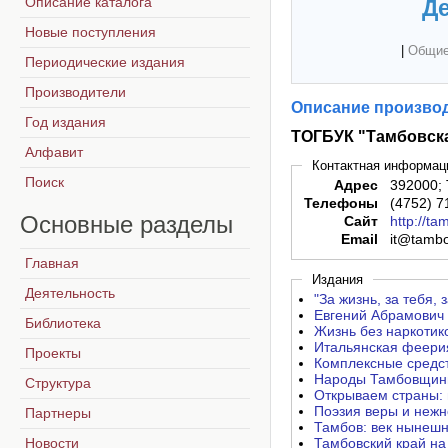
Описание каталога
Де
Новые поступления
|
Общие
Периодические издания
Производители
Описание производ
Год издания
ТОГБУК "Тамбовска
Алфавит
Контактная информац
Поиск
Адрес
392000; 
Телефоны
(4752) 7
Основные
разделы
Сайт
http://t
Email
it@tamb
Главная
Издания
Деятельность
"За жизнь, за тебя,
Евгений Абрамович 
Библиотека
Жизнь без наркотико
Итальянская феерия
Проекты
Комплексные средс
Народы Тамбовщины
Структура
Открываем страны: 
Поэзия веры и нежн
Партнеры
Тамбов: век нынешни
Новости
Тамбовский край на 