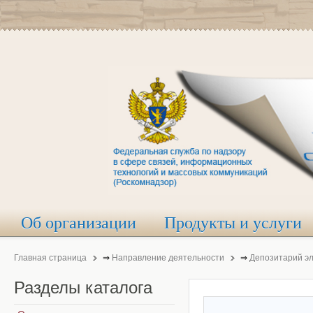
Об организации
Продукты и услуги
Главная страница
⇒
Направление деятельности
⇒
Депозитарий э
Разделы
каталога