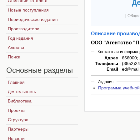
Описание каталога
Де
Новые поступления
|
Общие
Периодические издания
Производители
Описание производ
Год издания
ООО "Агентство "П
Алфавит
Контактная информац
Поиск
Адрес
656000; 
Телефоны
(3852)2
Основные
разделы
Email
ed@mail
Издания
Главная
Программа учебной 
Деятельность
Библиотека
Проекты
Структура
Партнеры
Новости