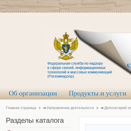
Об организации
Продукты и услуги
Главная страница
⇒
Направление деятельности
⇒
Депозитарий э
Разделы
каталога