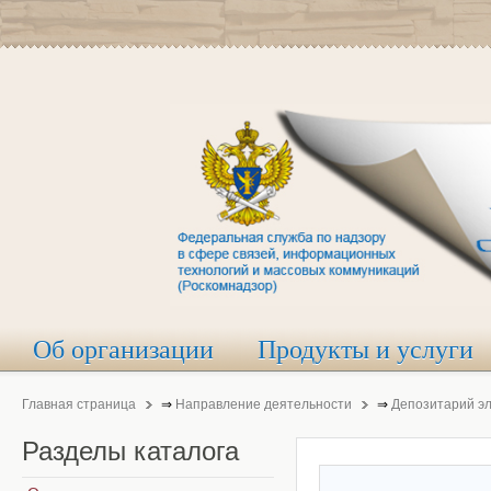
Об организации
Продукты и услуги
Главная страница
⇒
Направление деятельности
⇒
Депозитарий э
Разделы
каталога