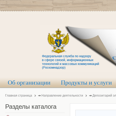
Об организации
Продукты и услуги
Главная страница
⇒
Направление деятельности
⇒
Депозитарий э
Разделы
каталога