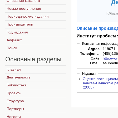
Описание каталога
Де
Новые поступления
|
Общие
Периодические издания
Производители
Описание производ
Год издания
Институт проблем 
Алфавит
Контактная информац
Поиск
Адрес
119071; 
Телефоны
(495)13
Основные
разделы
Сайт
http://ww
Email
asubboti
Главная
Издания
Деятельность
Оценка потенциаль
Хангае-Саянском р
Библиотека
(2005)
Проекты
Структура
Партнеры
Новости