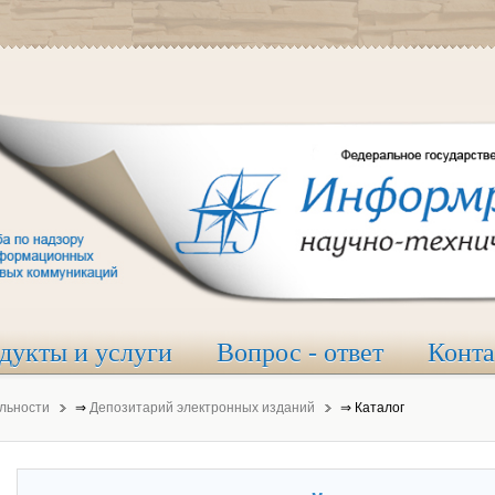
дукты и услуги
Вопрос - ответ
Конт
льности
⇒
Депозитарий электронных изданий
⇒
Каталог