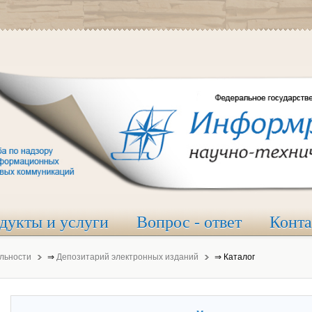
дукты и услуги
Вопрос - ответ
Конт
льности
⇒
Депозитарий электронных изданий
⇒
Каталог