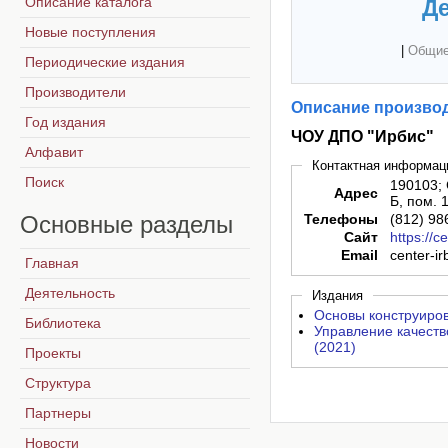
Описание каталога
Де
Новые поступления
|
Общие
Периодические издания
Производители
Описание производ
Год издания
ЧОУ ДПО "Ирбис"
Алфавит
Контактная информац
Поиск
190103; 
Адрес
Б, пом. 
Основные
разделы
Телефоны
(812) 98
Сайт
https://ce
Email
center-i
Главная
Деятельность
Издания
Основы конструиров
Библиотека
Управление качест
(2021)
Проекты
Структура
Партнеры
Новости