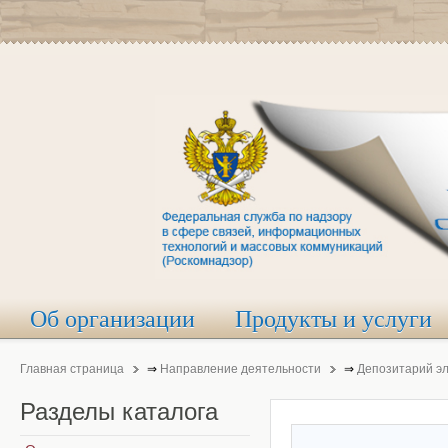
Об организации
Продукты и услуги
Главная страница
⇒
Направление деятельности
⇒
Депозитарий э
Разделы
каталога