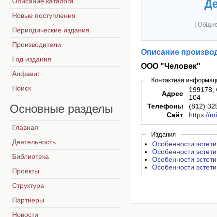
Описание каталога
Де
Новые поступления
|
Общие
Периодические издания
Производители
Описание производ
Год издания
ООО "Человек"
Алфавит
Контактная информац
Поиск
199178; 
Адрес
104
Основные
разделы
Телефоны
(812) 32
Сайт
https://m
Главная
Издания
Деятельность
Особенности эстети
Особенности эстети
Библиотека
Особенности эстети
Особенности эстети
Проекты
Структура
Партнеры
Новости