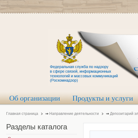
Об организации
Продукты и услуги
Главная страница
⇒
Направление деятельности
⇒
Депозитарий э
Разделы
каталога