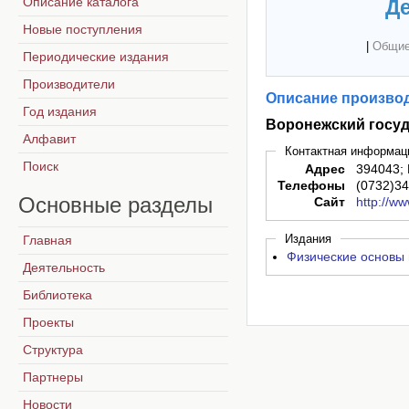
Описание каталога
Де
Новые поступления
|
Общие
Периодические издания
Производители
Описание производ
Год издания
Воронежский госуд
Алфавит
Контактная информац
Поиск
Адрес
394043; 
Телефоны
(0732)3
Основные
разделы
Сайт
http://ww
Издания
Главная
Физические основы 
Деятельность
Библиотека
Проекты
Структура
Партнеры
Новости