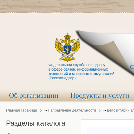
Об организации
Продукты и услуги
Главная страница
⇒
Направление деятельности
⇒
Депозитарий э
Разделы
каталога