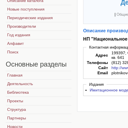
Описание каталога
Де
Новые поступления
|
Общие
Периодические издания
Производители
Описание производ
Год издания
НП "Национальное
Алфавит
Контактная информац
Поиск
199397; 
Адрес
кв. 641
Основные
разделы
Телефоны
(812) 32
Сайт
http://ww
Email
plotniko
Главная
Деятельность
Издания
Имитационное модел
Библиотека
Проекты
Структура
Партнеры
Новости