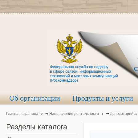
Об организации
Продукты и услуги
Главная страница
⇒
Направление деятельности
⇒
Депозитарий э
Разделы
каталога