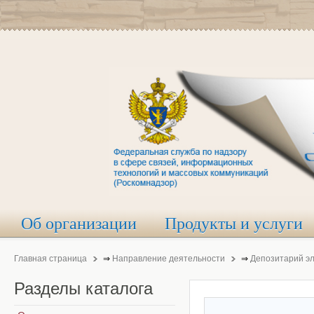
Об организации
Продукты и услуги
Главная страница
⇒
Направление деятельности
⇒
Депозитарий э
Разделы
каталога