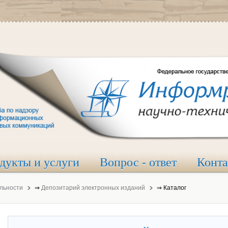
дукты и услуги
Вопрос - ответ
Конт
льности
⇒
Депозитарий электронных изданий
⇒
Каталог