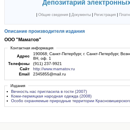
Депозитарий электронных
|
Общие сведения
|
Документы
|
Регистрация
|
Платн
Описание производителя издания
ООО "Маматов"
Контактная информация
190068; Санкт-Петербург, г. Санкт-Петербург, Возне
Адрес
8Н, оф. 1
Телефоны
(911) 237-9921
Сайт
http://www.mamatov.ru
Email
2345855@mail.ru
Издания
Вечность нас пригласила в гости (2007)
Коми-пермяцкая народная одежда (2008)
Особо охраняемые природные территории Красновишерского