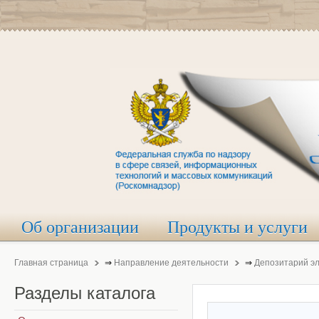
Об организации
Продукты и услуги
Главная страница
⇒
Направление деятельности
⇒
Депозитарий э
Разделы
каталога