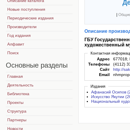
Описание каталога
Де
Новые поступления
|
Общие
Периодические издания
Производители
Описание производ
Год издания
ГБУ Государствен
Алфавит
художественный му
Поиск
Контактная информац
Адрес
677018; 
Основные
разделы
Телефоны
(4112) 3
Сайт
http://s
Email
nhmprop
Главная
Деятельность
Издания
Афанасий Осипов (
Библиотека
Искусство Якутии (2
Национальный худож
Проекты
Структура
Партнеры
Новости