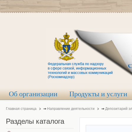
Об организации
Продукты и услуги
Главная страница
⇒
Направление деятельности
⇒
Депозитарий э
Разделы
каталога