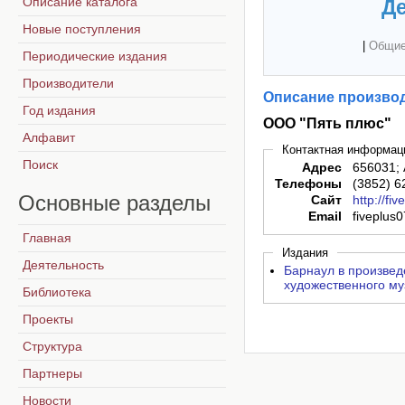
Описание каталога
Де
Новые поступления
|
Общие
Периодические издания
Производители
Описание производ
Год издания
ООО "Пять плюс"
Алфавит
Контактная информац
Поиск
Адрес
656031; 
Телефоны
(3852) 6
Основные
разделы
Сайт
http://fiv
Email
fiveplus
Главная
Издания
Деятельность
Барнаул в произвед
художественного му
Библиотека
Проекты
Структура
Партнеры
Новости