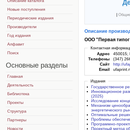
Описание каталога
Де
Новые поступления
|
Общие
Периодические издания
Производители
Описание производ
Год издания
ООО "Первая типо
Алфавит
Контактная информац
Поиск
Адрес
450015; 
Телефоны
(347) 26
Основные
разделы
Сайт
http://ufa
Email
ufaprint
Главная
Издания
Деятельность
Государственное ре
Инновационное разв
Библиотека
(2025)
Исследование конце
Проекты
Механизм ценообра
энергетического рын
Структура
Оптимальные решен
Проблемы обеспече
Партнеры
Программно-проект
Новости
Проектный метод об