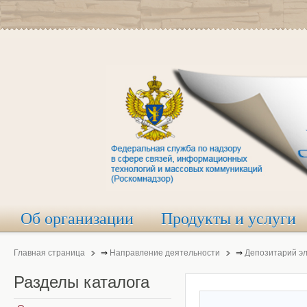
Об организации
Продукты и услуги
Главная страница
⇒
Направление деятельности
⇒
Депозитарий э
Разделы
каталога