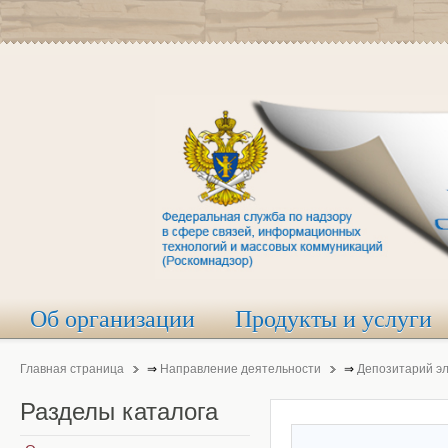
Об организации
Продукты и услуги
Главная страница
⇒
Направление деятельности
⇒
Депозитарий э
Разделы
каталога