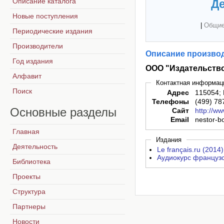
Описание каталога
Де
Новые поступления
|
Общие
Периодические издания
Производители
Описание производ
Год издания
ООО "Издательство
Алфавит
Контактная информац
Поиск
Адрес
115054; 
Телефоны
(499) 78
Основные
разделы
Сайт
http://ww
Email
nestor-b
Главная
Издания
Деятельность
Le français.ru (2014)
Аудиокурс французс
Библиотека
Проекты
Структура
Партнеры
Новости