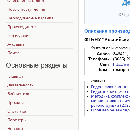
Описание каталога
Де
Новые поступления
|
Общие
Периодические издания
Производители
Описание производ
Год издания
ФГБНУ "Российский
Алфавит
Контактная информац
Поиск
Адрес
346421; 
Телефоны
(8635) 2
Основные
разделы
Сайт
http://ww
Email
rosniip
Главная
Издания
Деятельность
Гидравлика и инжен
Гидротехническое с
Библиотека
Методика комплексн
мелиоративных сист
Проекты
реконструкции (202
Орошаемое земледе
Структура
Партнеры
Новости