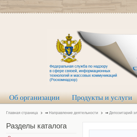
Об организации
Продукты и услуги
Главная страница
⇒
Направление деятельности
⇒
Депозитарий э
Разделы
каталога