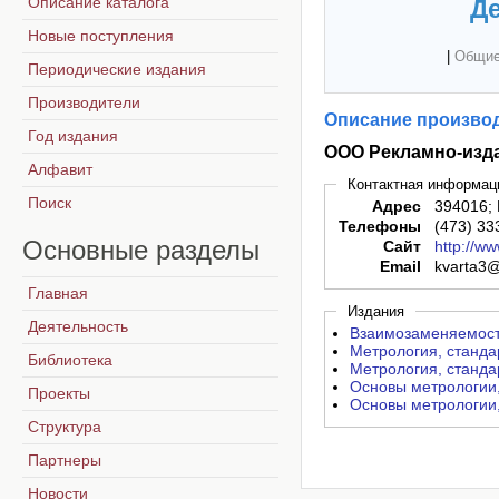
Описание каталога
Де
Новые поступления
|
Общие
Периодические издания
Производители
Описание производ
Год издания
ООО Рекламно-изда
Алфавит
Контактная информац
Поиск
Адрес
394016; 
Телефоны
(473) 33
Основные
разделы
Сайт
http://ww
Email
kvarta3@
Главная
Издания
Деятельность
Взаимозаменяемость
Метрология, станда
Библиотека
Метрология, станда
Основы метрологии,
Проекты
Основы метрологии,
Структура
Партнеры
Новости