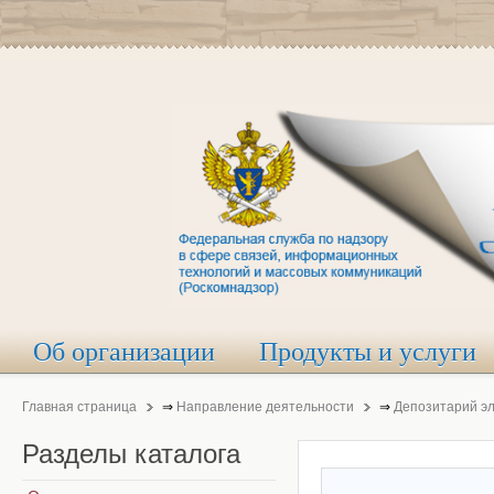
Об организации
Продукты и услуги
Главная страница
⇒
Направление деятельности
⇒
Депозитарий э
Разделы
каталога