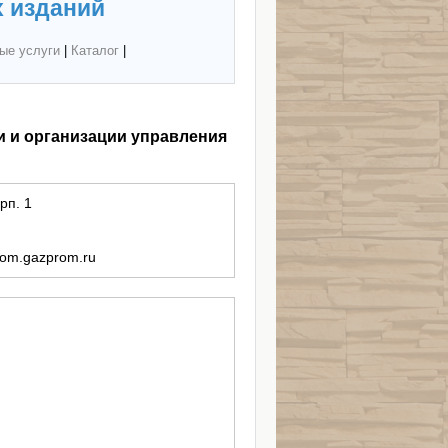
 изданий
ые услуги
|
Каталог
|
и и организации управления
рп. 1
om.gazprom.ru