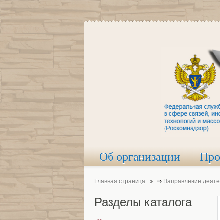
Об организации
Про
Главная страница
⇒
Направление деяте
Разделы
каталога