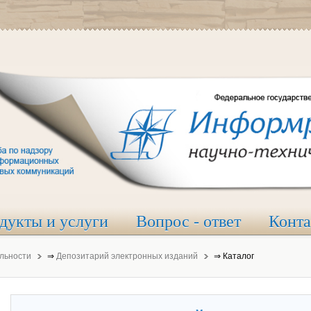
дукты и услуги
Вопрос - ответ
Конт
льности
⇒
Депозитарий электронных изданий
⇒
Каталог