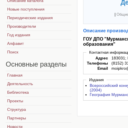
Описание каталога
Де
Новые поступления
|
Общие
Периодические издания
Производители
Описание производ
Год издания
ГОУ ДПО "Мурманс
Алфавит
образования"
Поиск
Контактная информац
Адрес
183031; 
Основные
разделы
Телефоны
(8152) 3
Email
moipkro
Главная
Издания
Деятельность
Всероссийский конк
(2004)
Библиотека
География Мурманск
Проекты
Структура
Партнеры
Новости