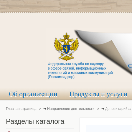
Об организации
Продукты и услуги
Главная страница
⇒
Направление деятельности
⇒
Депозитарий э
Разделы
каталога