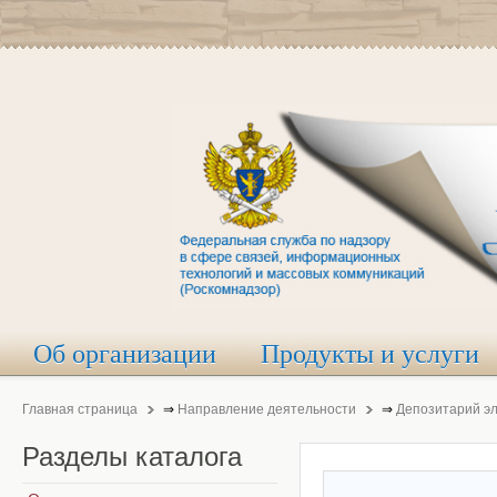
Об организации
Продукты и услуги
Главная страница
⇒
Направление деятельности
⇒
Депозитарий э
Разделы
каталога