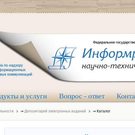
дукты и услуги
Вопрос - ответ
Конт
льности
⇒
Депозитарий электронных изданий
⇒
Каталог