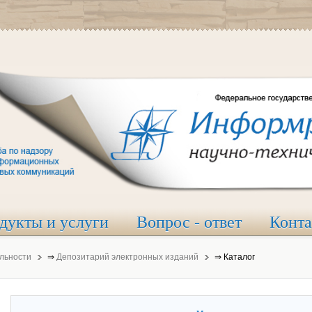
дукты и услуги
Вопрос - ответ
Конт
льности
⇒
Депозитарий электронных изданий
⇒
Каталог