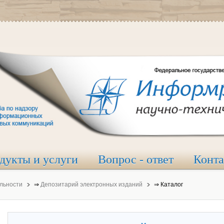
дукты и услуги
Вопрос - ответ
Конт
льности
⇒
Депозитарий электронных изданий
⇒
Каталог