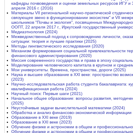
кафедры почвоведения и оценки земельных ресурсов ИГУ и 3
апреля 2016 г. (2016)
Материалы VII региональной научно-практической студенчес
связующее звено в функционировании экосистем" и VII меж
школьников "Почвы и экология", посвященных Международно
ООПТ, 22 апреля 2017 г., Иркутский государственный универс
Медиаэтнология (2024)
Межведомственный подход к сопровождению личности, оказа
ситуации: теория и лучшие практики (2025)
Методы лингвистического исследования (2020)
Механизм формирования социальной привлекательности тер
финансового администрирования (2020)
Миссия современного государства и права в эпоху социальн
Моделирование человеческого капитала в крупном и среднем
Мои университеты. Времена, пространства, дороги (2025)
Наука и высшее образование в XXI веке: пространство возмо
(2023)
Научно-исследовательская работа студента бакалавриата: ку
квалификационная работа (2024)
Научный поиск: Первые шаги (2021)
Начальное общее образование: вопросы развития, методичес
(2025)
Неустойчивые задачи вычислительной математики (2024)
Обработка и анализ финансово-экономической информации в
Образование в XXI веке (2019)
Образование в XXI веке (2023)
Обучение физике и астрономии в общем и профессионально
Обучение физике и астрономии в общем и профессионально