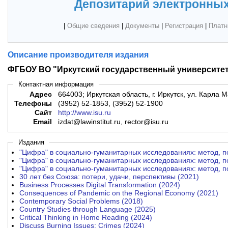
Депозитарий электронных
|
Общие сведения
|
Документы
|
Регистрация
|
Платн
Описание производителя издания
ФГБОУ ВО "Иркутский государственный университе
Контактная информация
Адрес
664003; Иркутская область, г. Иркутск, ул. Карла М
Телефоны
(3952) 52-1853, (3952) 52-1900
Сайт
http://www.isu.ru
Email
izdat@lawinstitut.ru, rector@isu.ru
Издания
"Цифра" в социально-гуманитарных исследованиях: метод, по
"Цифра" в социально-гуманитарных исследованиях: метод, по
"Цифра" в социально-гуманитарных исследованиях: метод, по
30 лет без Союза: потери, удачи, перспективы (2021)
Business Processes Digital Transformation (2024)
Consequences of Pandemic on the Regional Economy (2021)
Contemporary Social Problems (2018)
Country Studies through Language (2025)
Critical Thinking in Home Reading (2024)
Discuss Burning Issues: Crimes (2024)