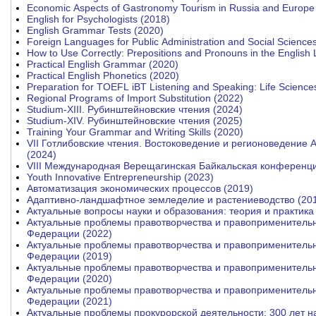
Economic Aspects of Gastronomy Tourism in Russia and Europe
English for Psychologists (2018)
English Grammar Tests (2020)
Foreign Languages for Public Administration and Social Science
How to Use Correctly: Prepositions and Pronouns in the Englis
Practical English Grammar (2020)
Practical English Phonetics (2020)
Preparation for TOEFL iBT Listening and Speaking: Life Science
Regional Programs of Import Substitution (2022)
Studium-XIII. Рубинштейновские чтения (2024)
Studium-XIV. Рубинштейновские чтения (2025)
Training Your Grammar and Writing Skills (2020)
VII Готлибовские чтения. Востоковедение и регионоведение 
(2024)
VIII Международная Верещагинская Байкальская конференци
Youth Innovative Entrepreneurship (2023)
Автоматизация экономических процессов (2019)
Адаптивно-ландшафтное земледелие и растениеводство (20
Актуальные вопросы науки и образования: теория и практика
Актуальные проблемы правотворчества и правоприменительн
Федерации (2022)
Актуальные проблемы правотворчества и правоприменительн
Федерации (2019)
Актуальные проблемы правотворчества и правоприменительн
Федерации (2020)
Актуальные проблемы правотворчества и правоприменительн
Федерации (2021)
Актуальные проблемы прокурорской деятельности: 300 лет н