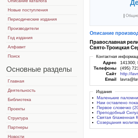
Описание каталога
Де
Новые поступления
|
Общие
Периодические издания
Производители
Описание производ
Год издания
Православная рел
Алфавит
Свято-Троицкая Се
Поиск
Контактная информац
Адрес
141300; 
Основные
разделы
Телефоны
(495) 72
Сайт
http://la
Email
lavra@la
Главная
Деятельность
Издания
Маленькие паломни
Библиотека
Нам оставлено пока
Первое словечко (2
Проекты
Преподобный Силуа
Святая блаженная К
Структура
Созерцания молитвы
Партнеры
Новости