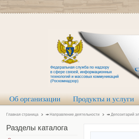
Об организации
Продукты и услуги
Главная страница
⇒
Направление деятельности
⇒
Депозитарий э
Разделы
каталога