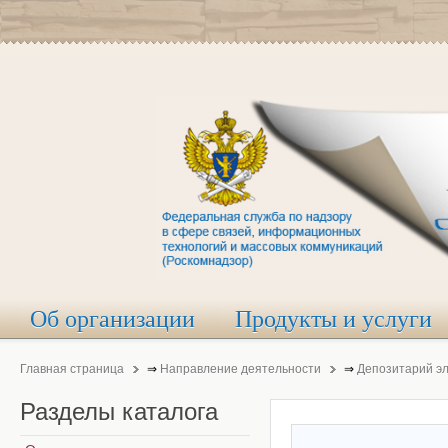
Об организации
Продукты и услуги
Главная страница
⇒
Направление деятельности
⇒
Депозитарий э
Разделы
каталога