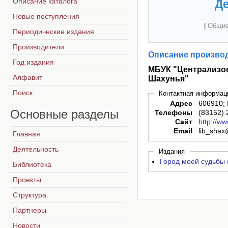
Описание каталога
Де
Новые поступления
|
Общие
Периодические издания
Производители
Описание производ
Год издания
МБУК "Централизов
Алфавит
Шахунья"
Поиск
Контактная информац
Адрес
606910; 
Основные
разделы
Телефоны
(83152) 
Сайт
http://ww
Email
lib_shax
Главная
Деятельность
Издания
Город моей судьбы 
Библиотека
Проекты
Структура
Партнеры
Новости