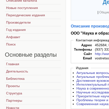
Описание каталога
Де
Новые поступления
|
Общие
Периодические издания
Производители
Описание производ
Год издания
ООО "Наука и обра
Алфавит
Контактная информац
Поиск
Адрес
452684; 
Телефоны
(937) 33
Основные
разделы
Сайт
http://w
Email
vostrets
Главная
Издания
Деятельность
Актуальные вопросы
Актуальные проблем
Библиотека
Достижения вузовск
Интеллектуальный п
Проекты
Наука в современно
Научные исследован
Структура
Приоритетные научн
Проблемы теории и 
Партнеры
Современная наука:
Новости