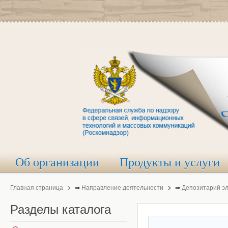
Об организации
Продукты и услуги
Главная страница
⇒
Направление деятельности
⇒
Депозитарий э
Разделы
каталога