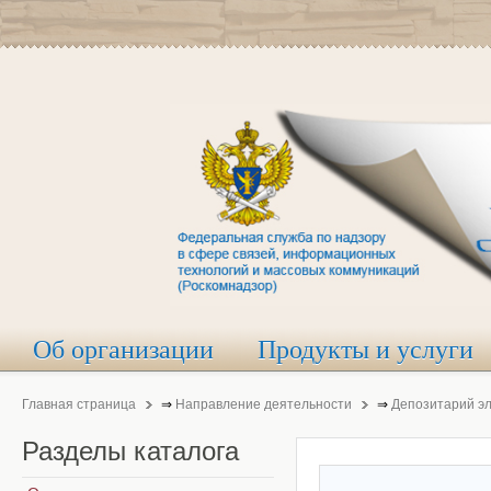
Об организации
Продукты и услуги
Главная страница
⇒
Направление деятельности
⇒
Депозитарий э
Разделы
каталога