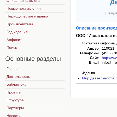
Описание каталога
Де
Новые поступления
|
Общие
Периодические издания
Производители
Описание производ
Год издания
ООО "Издательств
Алфавит
Контактная информац
Поиск
Адрес
119021; 
Телефоны
(495) 78
Основные
разделы
Сайт
http://ww
Email
info@n-ob
Главная
Издания
Деятельность
Мир деятельности. 1
Библиотека
Проекты
Структура
Партнеры
Новости