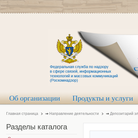
Об организации
Продукты и услуги
Главная страница
⇒
Направление деятельности
⇒
Депозитарий э
Разделы
каталога