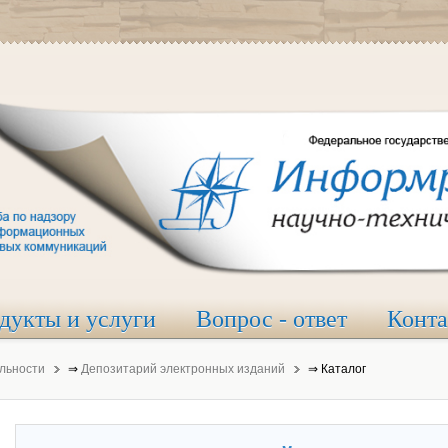
дукты и услуги
Вопрос - ответ
Конт
льности
⇒
Депозитарий электронных изданий
⇒
Каталог