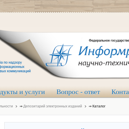
дукты и услуги
Вопрос - ответ
Конт
льности
⇒
Депозитарий электронных изданий
⇒
Каталог