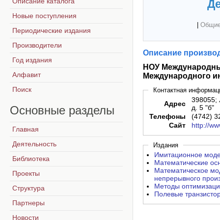
Описание каталога
Де
Новые поступления
|
Общие
Периодические издания
Производители
Описание производ
Год издания
НОУ Международны
Алфавит
Международного и
Поиск
Контактная информац
398055; 
Адрес
Основные
разделы
д. 5 "б"
Телефоны
(4742) 3
Сайт
http://www
Главная
Деятельность
Издания
Имитационное модел
Библиотека
Математические осн
Математическое мод
Проекты
непрерывного произ
Методы оптимизаци
Структура
Полевые транзистор
Партнеры
Новости