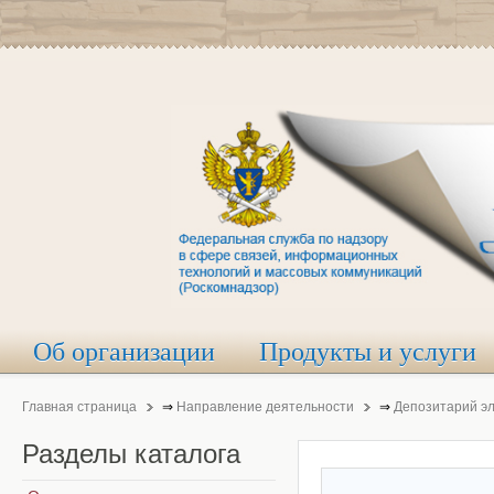
Об организации
Продукты и услуги
Главная страница
⇒
Направление деятельности
⇒
Депозитарий э
Разделы
каталога