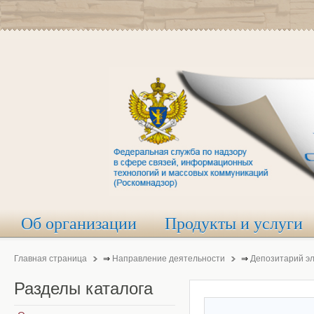
Об организации
Продукты и услуги
Главная страница
⇒
Направление деятельности
⇒
Депозитарий э
Разделы
каталога