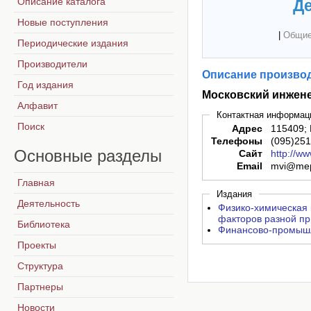
Описание каталога
Де
Новые поступления
|
Общие
Периодические издания
Производители
Описание производ
Год издания
Московский инжене
Алфавит
Контактная информац
Поиск
Адрес
115409; 
Телефоны
(095)251
Основные
разделы
Сайт
http://w
Email
mvi@mep
Главная
Издания
Деятельность
Физико-химическая кон
факторов разной пр
Библиотека
Финансово-промышл
Проекты
Структура
Партнеры
Новости