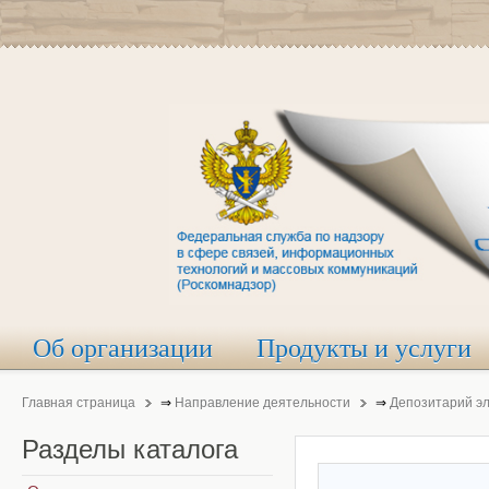
Об организации
Продукты и услуги
Главная страница
⇒
Направление деятельности
⇒
Депозитарий э
Разделы
каталога