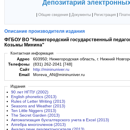
Депозитарий электронных
|
Общие сведения
|
Документы
|
Регистрация
|
Платн
Описание производителя издания
ФГБОУ ВО "Нижегородский государственный педагог
Козьмы Минина"
Контактная информация
Адрес
603950; Нижегородская область, г. Нижний Новгоро
Телефоны
(831) 262-2041 [748]
Сайт
http://mininuniver.ru
Email
Moreva_AN@mininuniver.ru
Издания
90 лет НГПУ (2002)
English phonetics (2013)
Rules of Letter Writing (2013)
Seasons and Weather (2013)
Ten Little Niggers (2013)
The Secret Garden (2013)
Автоматизация бухгалтерского учета в Excel (2013)
Алгебра многочленов (2013)
Анализ речи диалектоносителя (2013)