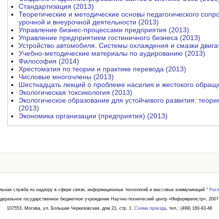
Стандартизация (2013)
Теоретические и методические основы педагогического соп
урочной и внеурочной деятельности (2013)
Управление бизнес-процессами предприятия (2013)
Управление предприятием гостиничного бизнеса (2013)
Устройство автомобиля. Системы охлаждения и смазки двига
Учебно-методические материалы по аудированию (2013)
Философия (2014)
Хрестоматия по теории и практике перевода (2013)
Числовые многочлены (2013)
Шестнадцать лекций о проблеме насилия и жестокого обраще
Экологическая токсикология (2013)
Экологическое образование для устойчивого развития: теори
(2013)
Экономика организации (предприятия) (2013)
льная служба по надзору в сфере связи, информационных технологий и массовых коммуникаций "
Роск
деральное государственное бюджетное учреждение Научно-технический центр «Информрегистр», 2007
107553, Москва, ул. Большая Черкизовская, дом 21, стр. 1.
Схема проезда
, тел.: (499) 160-93-48