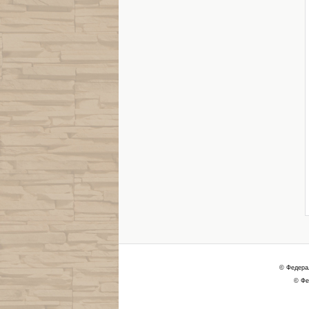
© Федера
© Фе