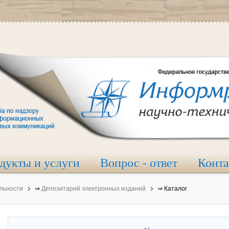
дукты и услуги
Вопрос - ответ
Конт
льности
⇒
Депозитарий электронных изданий
⇒
Каталог