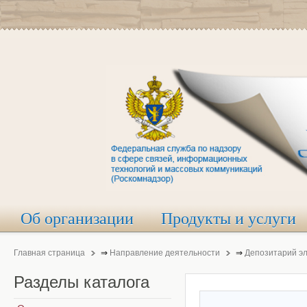
Об организации
Продукты и услуги
Главная страница
⇒
Направление деятельности
⇒
Депозитарий э
Разделы
каталога