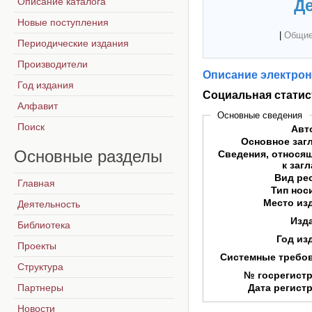
Описание каталога
Де
Новые поступления
|
Общие
Периодические издания
Производители
Описание электрон
Год издания
Социальная статис
Алфавит
Основные сведения
Поиск
Авт
Основное заг
Основные
разделы
Сведения, относя
к заг
Вид ре
Главная
Тип нос
Место из
Деятельность
Изд
Библиотека
Год из
Проекты
Системные требо
Структура
№ госрегист
Партнеры
Дата регист
Новости