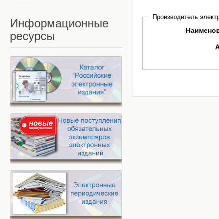
Производитель электр
Информационные
Наимено
ресурсы