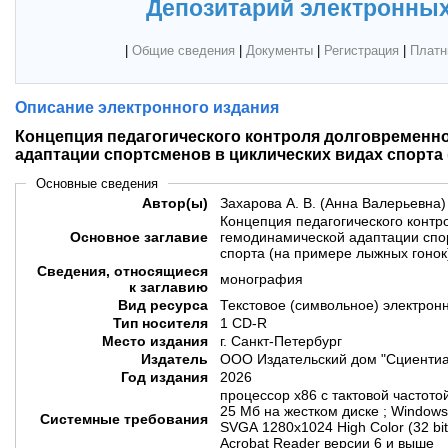
Депозитарий электронных
|
Общие сведения
|
Документы
|
Регистрация
|
Платн
Описание электронного издания
Концепция педагогического контроля долговременн
адаптации спортсменов в циклических видах спорта
Основные сведения
Автор(ы)
Захарова А. В. (Анна Валерьевна)
Концепция педагогического конт
Основное заглавие
гемодинамической адаптации спор
спорта (на примере лыжных гонок
Сведения, относящиеся
монография
к заглавию
Вид ресурса
Текстовое (символьное) электрон
Тип носителя
1 CD-R
Место издания
г. Санкт-Петербург
Издатель
ООО Издательский дом "Сциентиа
Год издания
2026
процессор х86 с тактовой частото
25 Мб на жестком диске ; Windows
Системные требования
SVGA 1280x1024 High Color (32 bi
Acrobat Reader версии 6 и выше