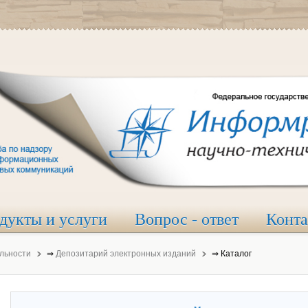
дукты и услуги
Вопрос - ответ
Конт
льности
⇒
Депозитарий электронных изданий
⇒
Каталог