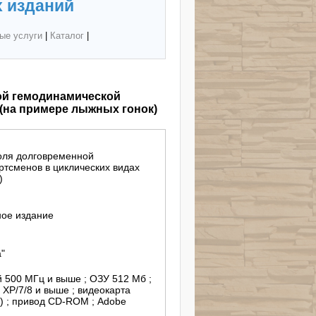
 изданий
ые услуги
|
Каталог
|
ой гемодинамической
 (на примере лыжных гонок)
роля долговременной
тсменов в циклических видах
)
ное издание
"
й 500 МГц и выше ; ОЗУ 512 Мб ;
 ХР/7/8 и выше ; видеокарта
t) ; привод CD-ROM ; Adobe