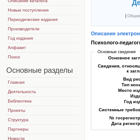
Описание каталога
Де
Новые поступления
|
Общие
Периодические издания
Производители
Описание электрон
Год издания
Психолого-педагог
Алфавит
Основные сведения
Поиск
Основное заг
Сведения, относя
Основные
разделы
к заг
Вид ре
Главная
Тип нос
Место из
Деятельность
Изд
Библиотека
Год из
Системные требо
Проекты
№ госрегист
Структура
Дата регист
Партнеры
Новости