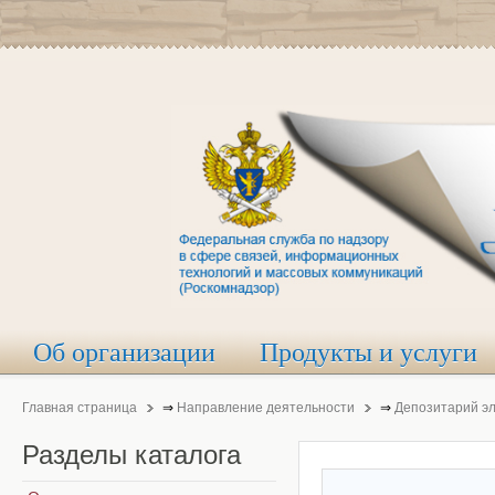
Об организации
Продукты и услуги
Главная страница
⇒
Направление деятельности
⇒
Депозитарий э
Разделы
каталога