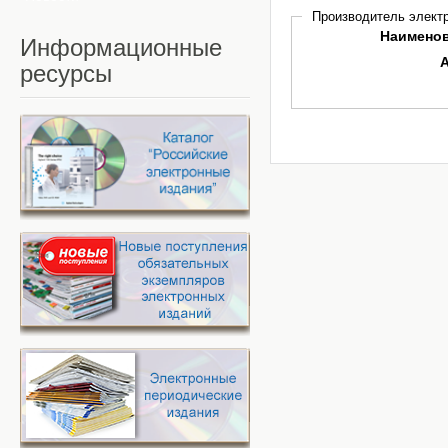
Производитель электр
Наимено
Информационные
ресурсы