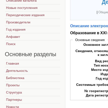
Описание каталога
Де
Новые поступления
|
Общие
Периодические издания
Производители
Описание электрон
Год издания
Образование в XXI 
Алфавит
Основные сведения
Поиск
Основное заг
Сведения, относя
Основные
разделы
к заг
Вид ре
Главная
Тип нос
Место из
Деятельность
Изд
Библиотека
Год из
Системные требо
Проекты
№ госрегист
Структура
Дата регист
Партнеры
Новости