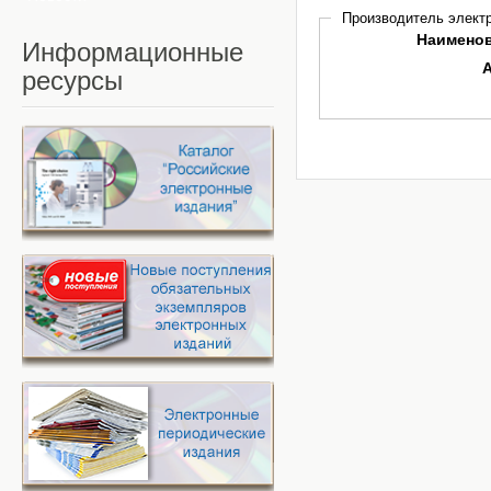
Производитель электр
Наимено
Информационные
ресурсы