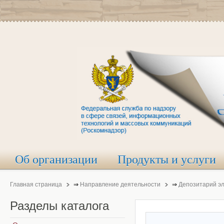
Об организации
Продукты и услуги
Главная страница
⇒
Направление деятельности
⇒
Депозитарий э
Разделы
каталога